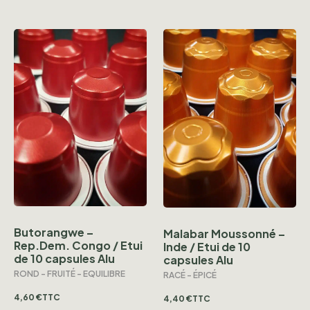
Butorangwe –
Malabar Moussonné –
Rep.Dem. Congo / Etui
Inde / Etui de 10
de 10 capsules Alu
capsules Alu
ROND - FRUITÉ - EQUILIBRE
RACÉ - ÉPICÉ
4,60
€
TTC
4,40
€
TTC