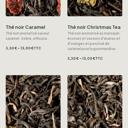
Thé noir Christmas Tea
Thé noir Caramel
Thé noir aromatisé au marsquin,
Thé noir aromatisé saveur
écorces et saveurs d'ananas et
caramel. Sobre, efficace.
d'oranges et ponctué de
3,30
€
–
13,00
€
TTC
caramel pour la gourmandise.
3,30
€
–
13,00
€
TTC