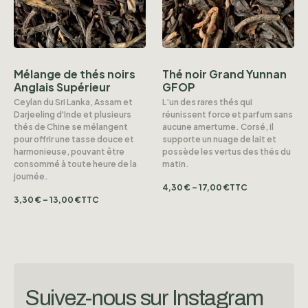
Mélange de thés noirs
Thé noir Grand Yunnan
Anglais Supérieur
GFOP
Ceylan du Sri Lanka, Assam et
L’un des rares thés qui
Darjeeling d'Inde et plusieurs
réunissent force et parfum sans
thés de Chine se mélangent
aucune amertume. Corsé, il
pour offrir une tasse douce et
supporte un nuage de lait et
harmonieuse, pouvant être
possède les vertus des thés du
consommé à toute heure de la
matin.
journée.
4,30
€
–
17,00
€
TTC
3,30
€
–
13,00
€
TTC
Suivez-nous sur Instagram