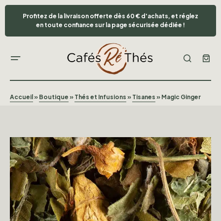
Profitez de la livraison offerte dès 60 € d'achats, et réglez
en toute confiance sur la page sécurisée dédiée !
Accueil
»
Boutique
»
Thés et Infusions
»
Tisanes
»
Magic Ginger