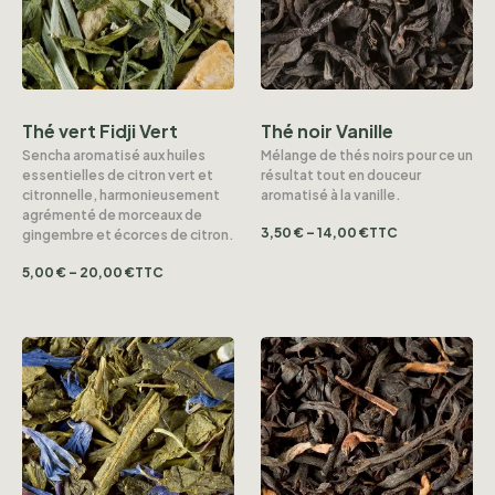
Thé vert Fidji Vert
Thé noir Vanille
Sencha aromatisé aux huiles
Mélange de thés noirs pour ce un
essentielles de citron vert et
résultat tout en douceur
citronnelle, harmonieusement
aromatisé à la vanille.
agrémenté de morceaux de
3,50
€
–
14,00
€
TTC
gingembre et écorces de citron.
5,00
€
–
20,00
€
TTC