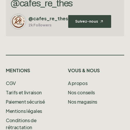
@cafes_re_thes
@cafes_re_thes
Suivez-nous
2k Followers
MENTIONS
VOUS & NOUS
CGV
A propos
Tarifs et livraison
Nos conseils
Paiement sécurisé
Nos magasins
Mentions légales
Conditions de
rétractation