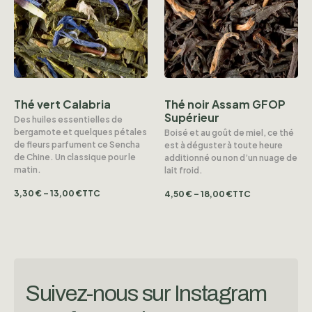
Thé vert Calabria
Thé noir Assam GFOP
Supérieur
Des huiles essentielles de
bergamote et quelques pétales
Boisé et au goût de miel, ce thé
de fleurs parfument ce Sencha
est à déguster à toute heure
de Chine. Un classique pour le
additionné ou non d’un nuage de
matin.
lait froid.
3,30
€
–
13,00
€
TTC
4,50
€
–
18,00
€
TTC
Suivez-nous sur Instagram