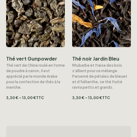
Thé vert Gunpowder
Thé noir Jardin Bleu
Thé vert de Chine roulé en forme
Rhubarbe et fraise des bois
de poudre à canon, il est
s'allient pour ce mélange.
apprécié par le monde Arabe
Parsemé de pétales de bleuet
pour la confection de thés à la
et d’hélianthe, ce thé fruité
menthe.
ravira petits et grands.
3,30
€
–
13,00
€
TTC
3,30
€
–
13,00
€
TTC