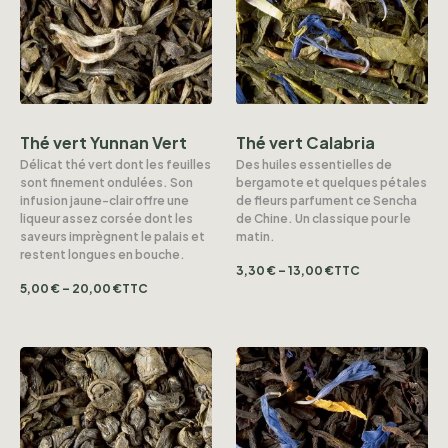
Thé vert Yunnan Vert
Thé vert Calabria
Délicat thé vert dont les feuilles
Des huiles essentielles de
sont finement ondulées. Son
bergamote et quelques pétales
infusion jaune-clair offre une
de fleurs parfument ce Sencha
liqueur assez corsée dont les
de Chine. Un classique pour le
saveurs imprègnent le palais et
matin.
restent longues en bouche.
3,30
€
–
13,00
€
TTC
5,00
€
–
20,00
€
TTC