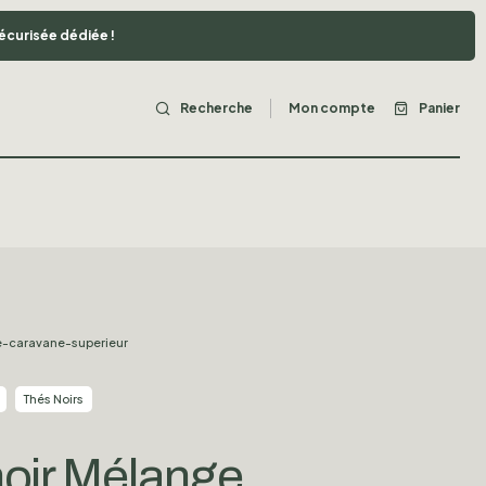
sécurisée dédiée !
Recherche
Mon compte
Panier
-caravane-superieur
Thés Noirs
oir Mélange