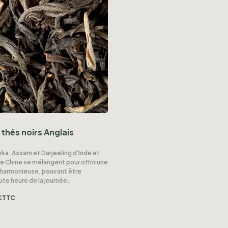
thés noirs Anglais
nka, Assam et Darjeeling d'Inde et
de Chine se mélangent pour offrir une
 harmonieuse, pouvant être
e heure de la journée.
€
TTC