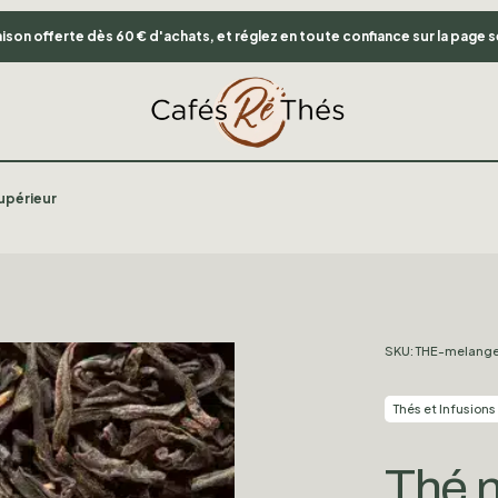
vraison offerte dès 60 € d'achats, et réglez en toute confiance sur la page 
upérieur
SKU:
THE-melange
Thés et Infusions
Thé n