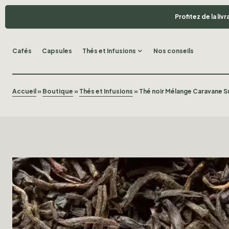
Profitez de la li
Cafés
Capsules
Thés et Infusions
Nos conseils
Accueil
»
Boutique
»
Thés et Infusions
»
Thé noir Mélange Caravane S