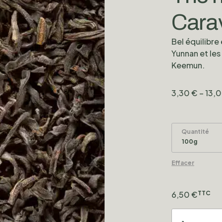
Cara
Bel équilibre
Yunnan et les
Keemun.
3,30
€
–
13,
Quantité
Effacer
6,50
€
TTC