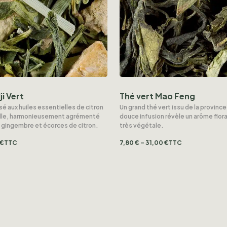
ji Vert
Thé vert Mao Feng
é aux huiles essentielles de citron
Un grand thé vert issu de la province
nelle, harmonieusement agrémenté
douce infusion révèle un arôme flor
gingembre et écorces de citron.
très végétale.
€
TTC
7,80
€
–
31,00
€
TTC