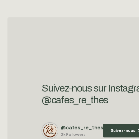
Suivez-nous sur Instag
@cafes_re_thes
@cafes_re_thes
Suivez-nous
2k Followers