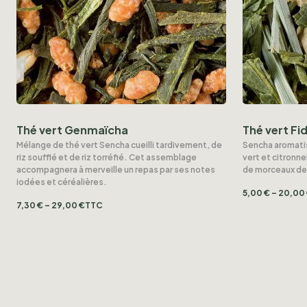
Thé vert Genmaïcha
Thé vert Fid
Mélange de thé vert Sencha cueilli tardivement, de
Sencha aromatis
riz soufflé et de riz torréfié. Cet assemblage
vert et citron
accompagnera à merveille un repas par ses notes
de morceaux de 
iodées et céréalières.
5,00
€
–
20,00
7,30
€
–
29,00
€
TTC