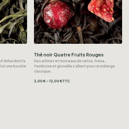
Thé noir Quatre Fruits Rouges
 d’Anhui dont la
Des arômes et morceaux de cerise, fraise,
al et une bouche
framboise et groseille s'allient pour ce mélange
classique.
3,00
€
–
12,00
€
TTC