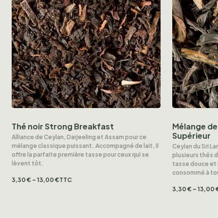
Thé noir Strong Breakfast
Mélange de 
Supérieur
Alliance de Ceylan, Darjeeling et Assam pour ce
mélange classique puissant. Accompagné de lait, il
Ceylan du Sri La
offre la parfaite première tasse pour ceux qui se
plusieurs thés 
lèvent tôt.
tasse douce et
consommé à tout
3,30
€
–
13,00
€
TTC
3,30
€
–
13,00