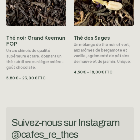
Thé noir Grand Keemun
Thé des Sages
FOP
Un mélange de thé noir et vert,
aux arômes de bergamote et
Un cru chinois de qualité
vanille, agrémenté de pétales
supérieure et rare, donnant un
de mauve et de jasmin. Unique.
thé subtil avec un léger arrière-
goût chocolaté.
4,50
€
–
18,00
€
TTC
5,80
€
–
23,00
€
TTC
Suivez-nous sur Instagram
@cafes_re_thes