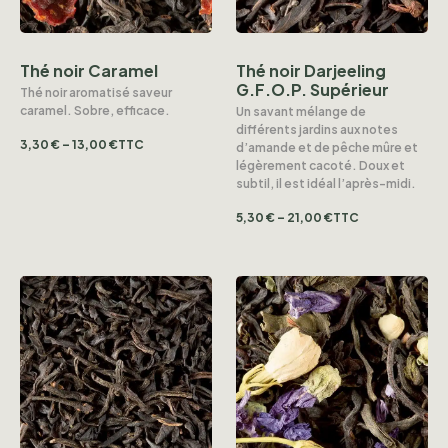
Thé noir Darjeeling
Thé noir Caramel
G.F.O.P. Supérieur
Thé noir aromatisé saveur
caramel. Sobre, efficace.
Un savant mélange de
différents jardins aux notes
3,30
€
–
13,00
€
TTC
d’amande et de pêche mûre et
légèrement cacoté. Doux et
subtil, il est idéal l’après-midi.
5,30
€
–
21,00
€
TTC