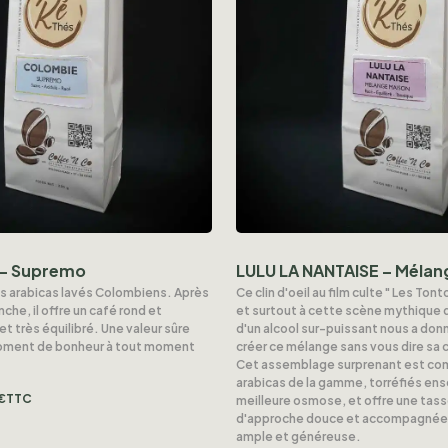
– Supremo
LULU LA NANTAISE – Mélan
s arabicas lavés Colombiens. Après
Ce clin d'oeil au film culte " Les Ton
che, il offre un café rond et
et surtout à cette scène mythique
t très équilibré. Une valeur sûre
d'un alcool sur-puissant nous a donn
moment de bonheur à tout moment
créer ce mélange sans vous dire sa
Cet assemblage surprenant est co
arabicas de la gamme, torréfiés en
€
TTC
meilleure osmose, et offre une tas
d'approche douce et accompagnée
ample et généreuse.