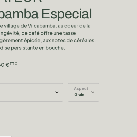
abamba Especial
le village de Vilcabamba, au coeur de la
longévité, ce café offre une tasse
égèrement épicée, aux notes de céréales.
ise persistante en bouche.
60
€
TTC
Aspect