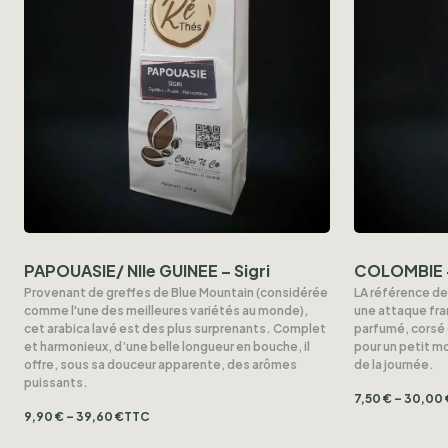
PAPOUASIE/ Nlle GUINEE – Sigri
COLOMBIE 
Provenant de greffes de Blue Mountain (considérée
LA référence de
comme l'une des meilleures variétés au monde),
une attaque fran
cet arabica lavé est des plus surprenants. Complet
parfumé, corsé e
et harmonieux, d’une belle longueur en bouche, il
pour un petit 
offre, sous sa douceur apparente, des arômes
de la journée.
puissants.
7,50
€
–
30,00
9,90
€
–
39,60
€
TTC