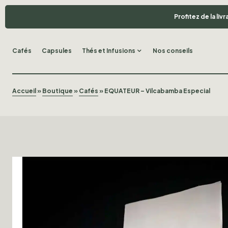
Profitez de la li
Cafés
Capsules
Thés et Infusions
Nos conseils
Accueil
»
Boutique
»
Cafés
»
EQUATEUR – Vilcabamba Especial