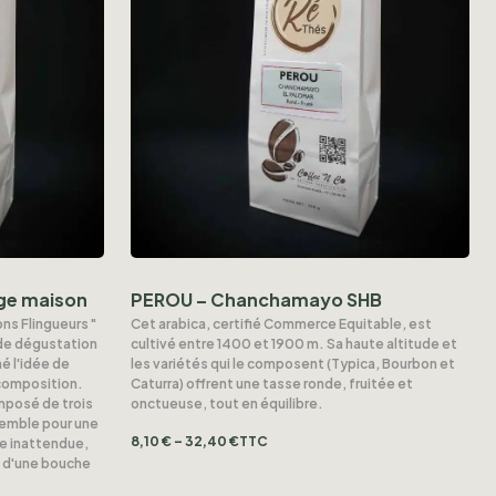
ge maison
PEROU – Chanchamayo SHB
tons Flingueurs "
Cet arabica, certifié Commerce Equitable, est
 de dégustation
cultivé entre 1400 et 1900 m. Sa haute altitude et
é l'idée de
les variétés qui le composent (Typica, Bourbon et
 composition.
Caturra) offrent une tasse ronde, fruitée et
mposé de trois
onctueuse, tout en équilibre.
semble pour une
8,10
€
–
32,40
€
TTC
se inattendue,
 d'une bouche