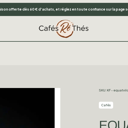
vraison offerte dès 60 € d'achats, et réglez en toute confiance sur la page 
SKU:
KF - equatvil
Cafés
EQU