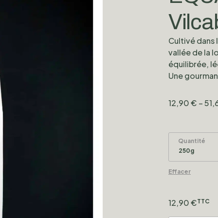
Vilc
Cultivé dans 
vallée de la 
équilibrée, l
Une gourmand
12,90
€
–
51,
Quantité
Effacer
12,90
€
TTC