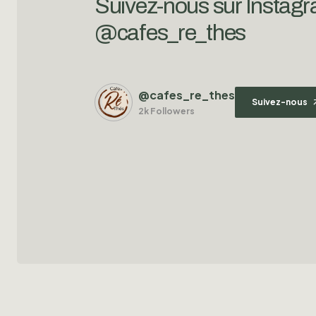
Suivez-nous sur Instag
@cafes_re_thes
@cafes_re_thes
Suivez-nous
2k Followers