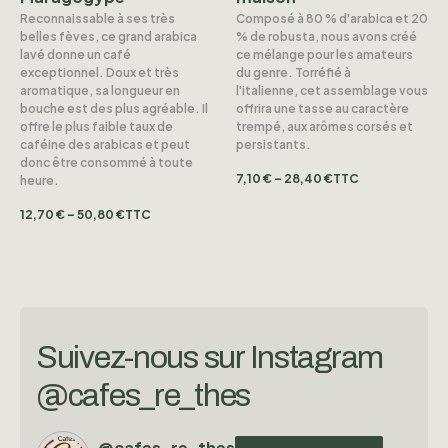
Reconnaissable à ses très
Composé à 80 % d'arabica et 20
belles fèves, ce grand arabica
% de robusta, nous avons créé
lavé donne un café
ce mélange pour les amateurs
exceptionnel. Doux et très
du genre. Torréfié à
aromatique, sa longueur en
l'italienne, cet assemblage vous
bouche est des plus agréable. Il
offrira une tasse au caractère
offre le plus faible taux de
trempé, aux arômes corsés et
caféine des arabicas et peut
persistants.
donc être consommé à toute
7,10
€
–
28,40
€
TTC
heure.
12,70
€
–
50,80
€
TTC
Suivez-nous sur Instagram
@cafes_re_thes
@cafes_re_thes