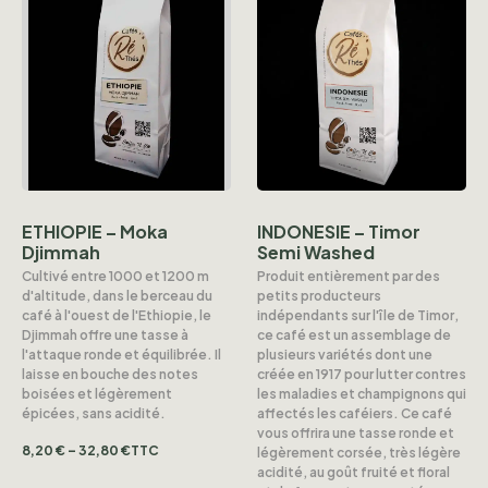
ETHIOPIE – Moka
INDONESIE – Timor
Djimmah
Semi Washed
Cultivé entre 1000 et 1200 m
Produit entièrement par des
d'altitude, dans le berceau du
petits producteurs
café à l'ouest de l'Ethiopie, le
indépendants sur l'île de Timor,
Djimmah offre une tasse à
ce café est un assemblage de
l'attaque ronde et équilibrée. Il
plusieurs variétés dont une
laisse en bouche des notes
créée en 1917 pour lutter contres
boisées et légèrement
les maladies et champignons qui
épicées, sans acidité.
affectés les caféiers. Ce café
vous offrira une tasse ronde et
8,20
€
–
32,80
€
TTC
légèrement corsée, très légère
acidité, au goût fruité et floral