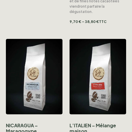
et de fines notes cacaotées
viendront parfaire la
dégustation.
9,70
€
–
38,80
€
TTC
NICARAGUA –
L’ITALIEN – Mélange
Maragogype
maison